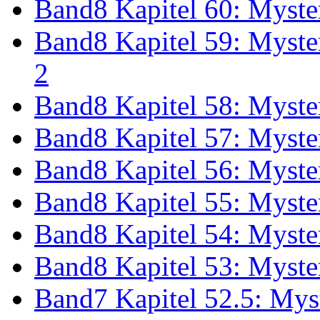
Band8 Kapitel 60: Myste
Band8 Kapitel 59: Myste
2
Band8 Kapitel 58: Myst
Band8 Kapitel 57: Myst
Band8 Kapitel 56: Myste
Band8 Kapitel 55: Myster
Band8 Kapitel 54: Myste
Band8 Kapitel 53: Myste
Band7 Kapitel 52.5: Mys