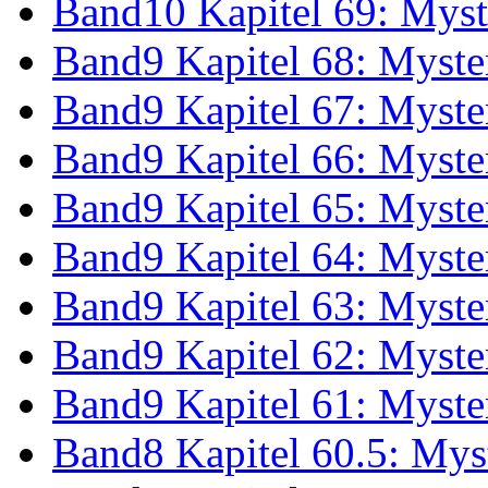
Band10 Kapitel 69: Myste
Band9 Kapitel 68: Myster
Band9 Kapitel 67: Myster
Band9 Kapitel 66: Myster
Band9 Kapitel 65: Myster
Band9 Kapitel 64: Myster
Band9 Kapitel 63: Myster
Band9 Kapitel 62: Myster
Band9 Kapitel 61: Myster
Band8 Kapitel 60.5: Mys