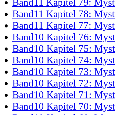
Band11 Kapitel 79: My
Band11 Kapitel 78: Myst
Band11 Kapitel 77: Myste
Band10 Kapitel 76: Myst
Band10 Kapitel 75: Myste
Band10 Kapitel 74: Myst
Band10 Kapitel 73: Myst
Band10 Kapitel 72: Myst
Band10 Kapitel 71: Myst
Band10 Kapitel 70: Myste