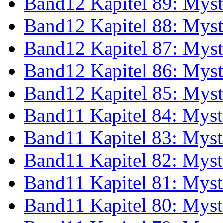
Band12 Kapitel 89: Myst
Band12 Kapitel 88: Myste
Band12 Kapitel 87: Myst
Band12 Kapitel 86: Myst
Band12 Kapitel 85: Myst
Band11 Kapitel 84: Myst
Band11 Kapitel 83: Myst
Band11 Kapitel 82: Myste
Band11 Kapitel 81: Myst
Band11 Kapitel 80: Myst